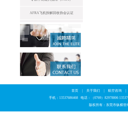
AFRA飞机拆解回收协会认证
首页
|
关于我们
|
航空咨询
|
手机：13537686468 电话：（0769）82978806 13
版权所有：东莞市纵横世