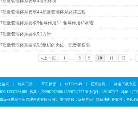
:2017质量管理体系要求4组织环境
C:2017质量管理体系要求4.4质量管理体系及其过程
:2017质量管理体系要求5领导作用5.1 领导作用和承诺
:2017质量管理体系要求5.2方针
C:2017质量管理体系要求5.3组织的岗位、职责和权限
«上一页
1
...
8
9
10
11
12
...
空咨询
|
特殊工序
|
军工保密
|
IATF16949
|
联系信息
|
标准下载专区
8806 13537686468 传真：076982978806 13560742727 业务QQ：45010769
市纵横世纪企业管理咨询有限公司1 友情链接：
纵横世纪
网站地图
备案号：
粤ICP备