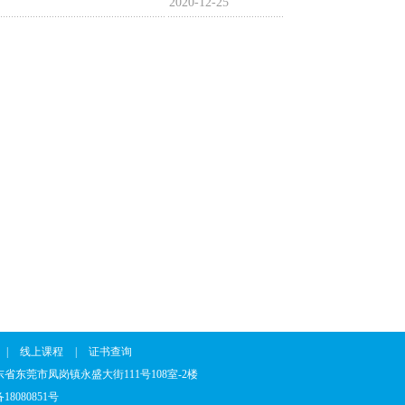
2020-12-25
|
线上课程
|
证书查询
7 地址：广东省东莞市凤岗镇永盛大街111号108室-2楼
18080851号