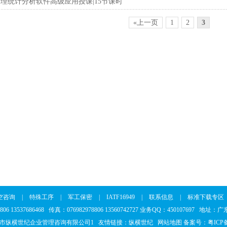
质量管理统计分析软件高级应用授课|15节课时
«上一页
1
2
3
空咨询
|
特殊工序
|
军工保密
|
IATF16949
|
联系信息
|
标准下载专区
8806 13537686468 传真：076982978806 13560742727 业务QQ：45010769
市纵横世纪企业管理咨询有限公司1 友情链接：
纵横世纪
网站地图
备案号：
粤ICP备