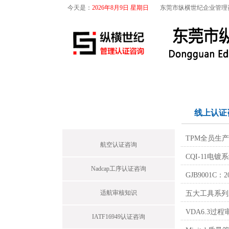
今天是：
2026年8月9日 星期日
东莞市纵横世纪企业管理
首页
关于我们
航空咨询
首页栏目
线上认证
TPM全员生
航空认证咨询
CQI-11电
Nadcap工序认证咨询
GJB9001C
适航审核知识
五大工具系列之
VDA6.3过程
IATF16949认证咨询