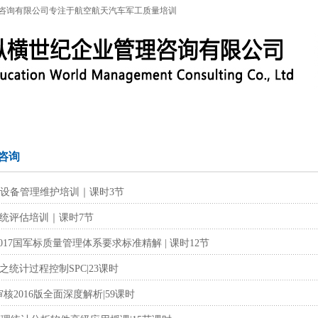
咨询有限公司专注于航空航天汽车军工质量培训
特殊工序
军工保密
IATF16949
联系信息
标
咨询
产设备管理维护培训｜课时3节
镀系统评估培训｜课时7节
：2017国军标质量管理体系要求标准精解 | 课时12节
统计过程控制SPC|23课时
审核2016版全面深度解析|59课时