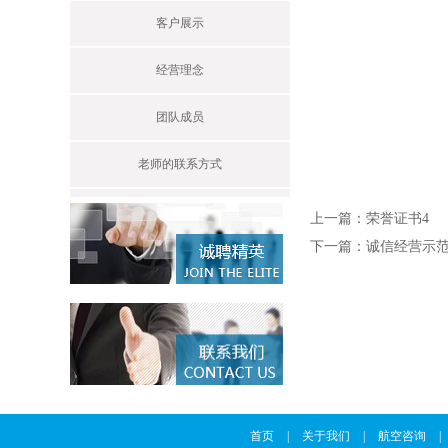
客户展示
经营理念
团队成员
老师的联系方式
上一篇：
荣誉证书4
下一篇：
诚信经营示范
首页
|
关于我们
|
航空咨询
|