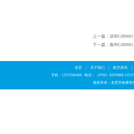
上一篇：
深圳GJB90
下一篇：
惠州GJB90
首页
|
关于我们
|
航空咨询
|
手机：13537686468 电话：（0769）82978806 13
版权所有：东莞市纵横世